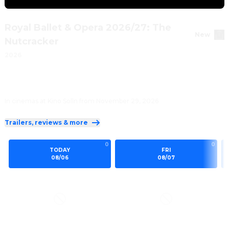
Royal Ballet & Opera 2026/27: The
New
Nutcracker
2026
In cinemas at Kino Solln from November 29, 2026
Trailers, reviews & more
0
0
TODAY
FRI
08/06
08/07