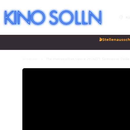
Ki
🎬Stellenaussch
Program
The Metropolitan Opera 2026/27: Samson et Dalila