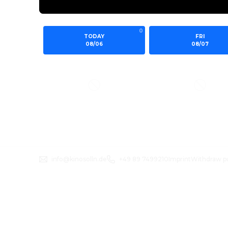
0
TODAY
FRI
08/06
08/07
info@kinosolln.de
+49 89 7499210
Imprint
Withdraw p