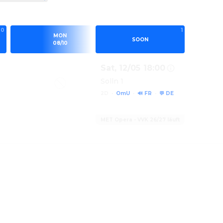
0
0
1
0
MON
TUE
SOON
08/10
08/11
Sat
,
12/05
18:00
Solln 1
2D
·
OmU
·
🔊 FR
·
💬 DE
MET Opera - VVK 26/27 läuft
Show details for MET OPERA: