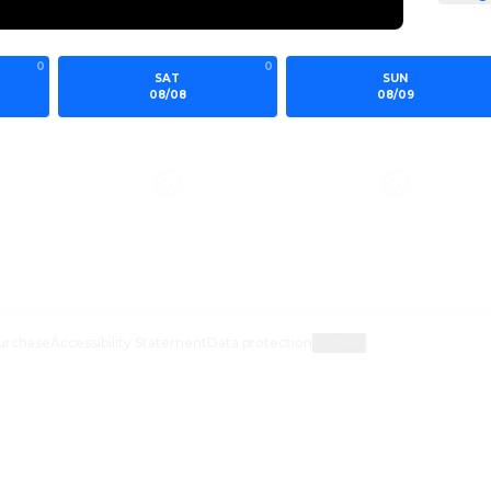
0
0
SAT
SUN
08/08
08/09
urchase
Accessibility Statement
Data protection
Cookies