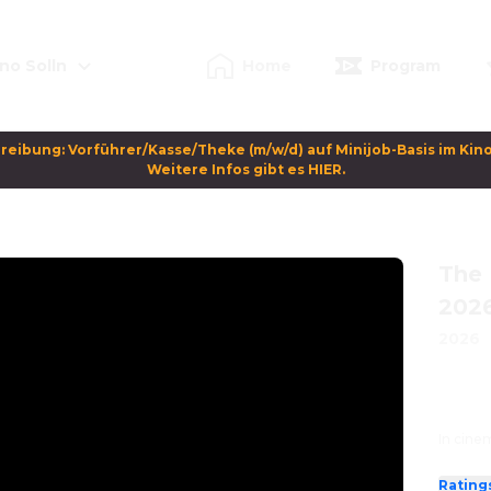
no Solln
Home
Program
reibung: Vorführer/Kasse/Theke (m/w/d) auf Minijob-Basis im Kino 
Weitere Infos gibt es HIER.
The 
2026
2026
In cine
Rating