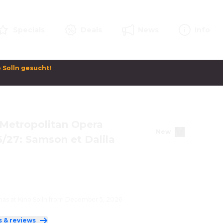
Specials
Deals
News
Info
Solln gesucht! 

Metropolitan Opera
New
/27: Samson et Dalila
mas at Kino Solln from December 5, 2026
s & reviews