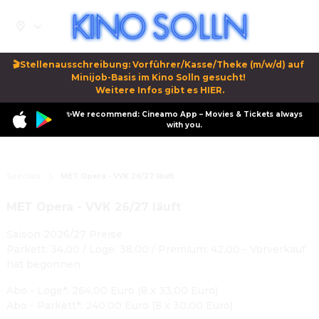
🎬Stellenausschreibung: Vorführer/Kasse/Theke (m/w/d) auf 
Minijob-Basis im Kino Solln gesucht! 

Weitere Infos gibt es HIER.
✨We recommend: Cineamo App – Movies & Tickets always
with you.
Specials
MET Opera - VVK 26/27 läuft
MET Opera - VVK 26/27 läuft
Saison 2026/27 Preise
Parkett: 34,00 / Loge: 38,00 / Premium: 42,00 - Vorverkauf
hat begonnen
Abo - Loge*: 264,00 Euro (8 x 33,00 Euro)
Abo - Parkett*: 240,00 Euro (8 x 30,00 Euro)