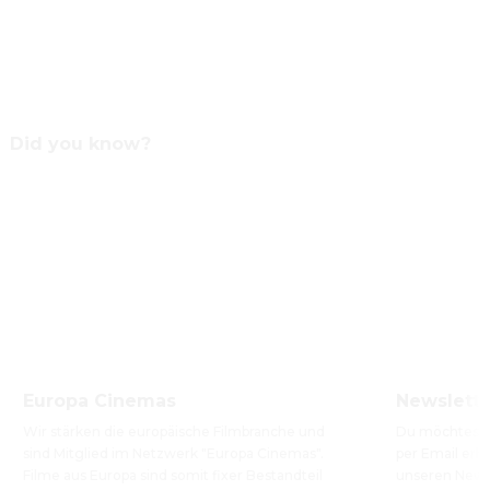
Did you know?
Europa Cinemas
Newslette
Wir stärken die europäische Filmbranche und 
Du möchtest 
sind Mitglied im Netzwerk "Europa Cinemas". 
per Email erha
Filme aus Europa sind somit fixer Bestandteil 
unseren Newsl