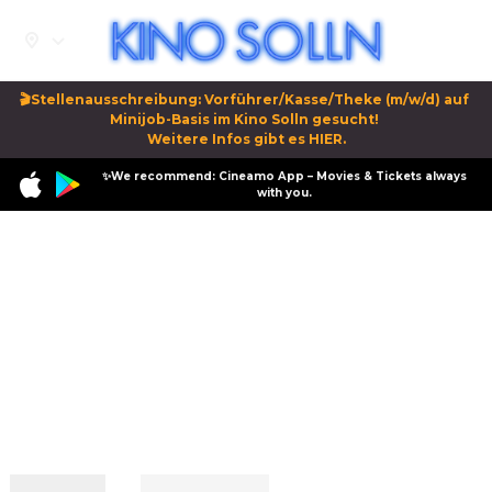
🎬Stellenausschreibung: Vorführer/Kasse/Theke (m/w/d) auf 
Minijob-Basis im Kino Solln gesucht! 

Weitere Infos gibt es HIER.
✨We recommend: Cineamo App – Movies & Tickets always
with you.