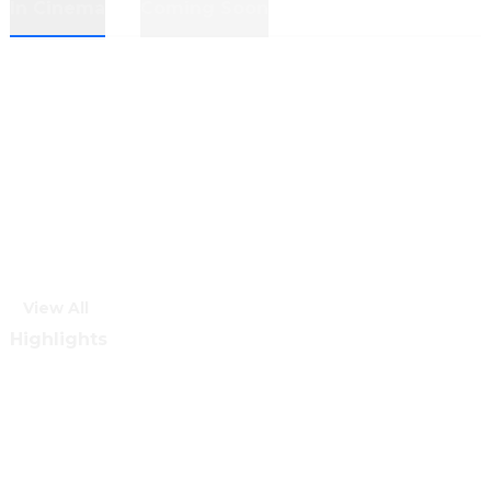
In Cinema
Coming Soon
View All
Highlights